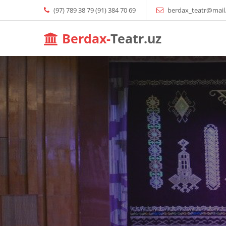
(97) 789 38 79 (91) 384 70 69
berdax_teatr@mail
Berdax-
Teatr.uz