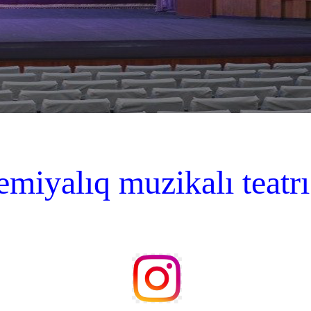
miyalıq muzikalı teatrı