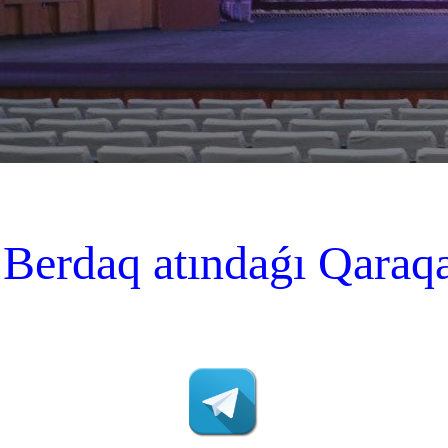
Berdaq atındaǵı Qaraqa