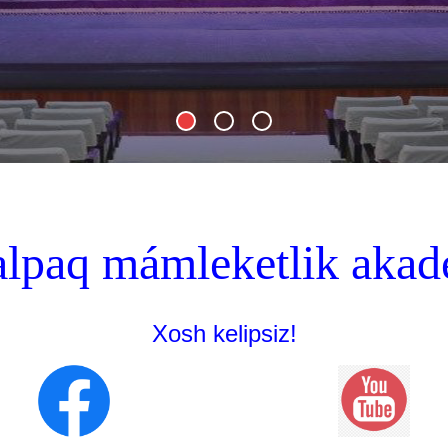
lpaq mámleketlik akade
Xosh kelipsiz!