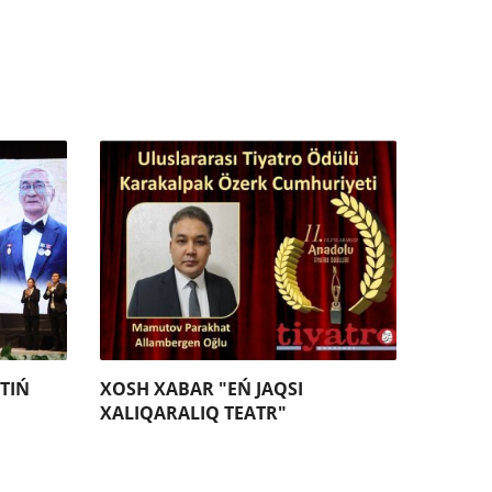
TIŃ
XOSH XABAR "EŃ JAQSI
XALIQARALIQ TEATR"