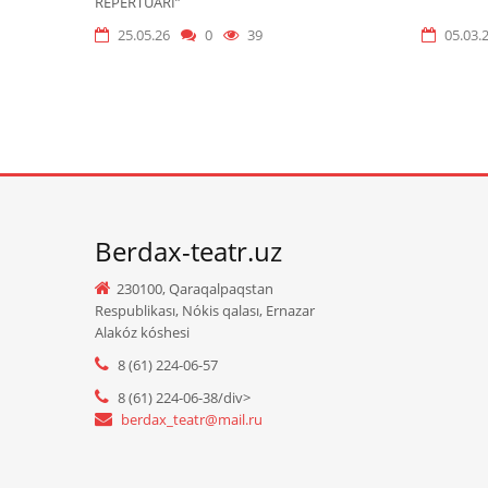
REPERTUARÍ”
25.05.26
0
39
05.03.
Berdax-teatr.uz
230100, Qaraqalpaqstan
Respublikası, Nókis qalası, Ernazar
Alakóz kóshesi
8 (61) 224-06-57
8 (61) 224-06-38/div>
berdax_teatr@mail.ru