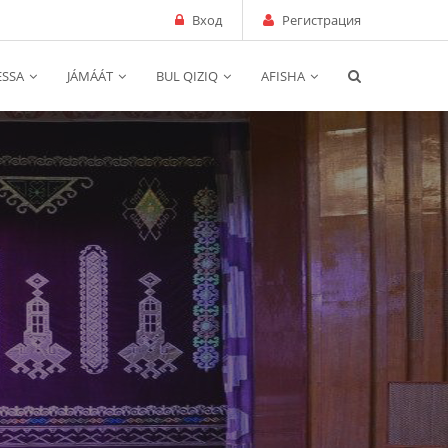
Вход
Регистрация
ESSA
JÁMÁÁT
BUL QIZIQ
AFISHA