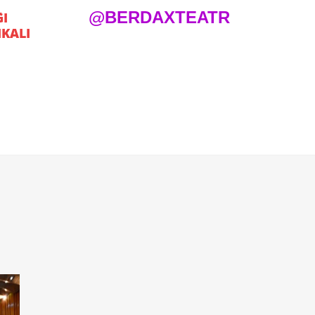
@BERDAXTEATR
I
KALI