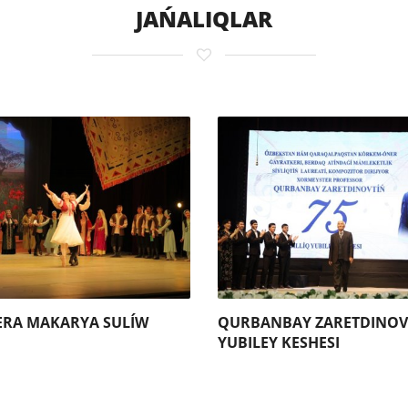
JAŃALIQLAR
ERA MAKARYA SULÍW
QURBANBAY ZARETDINOV
YUBILEY KESHESI