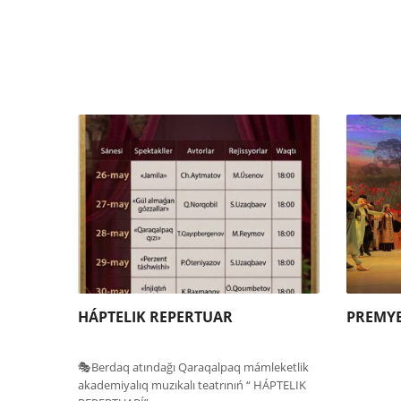
HÁPTELIK REPERTUAR
PREMY
🎭Berdaq atındağı Qaraqalpaq mámleketlik
akademiyalıq muzıkalı teatrınıń “ HÁPTELIK