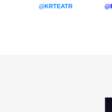
@KRTEATR
@