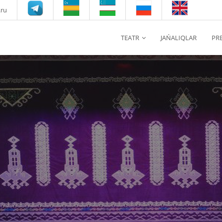
.ru
TEATR
JAŃALIQLAR
PR