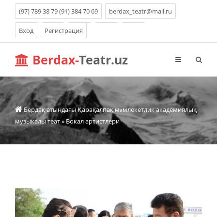
(97) 789 38 79 (91) 384 70 69
berdax_teatr@mail.ru
Вход
Регистрация
Berdax-
Teatr.uz
Бердақ атындағы Қарақалпақ мəмлекетлик академиялық
музыкалы теат
» Вокал артистлери