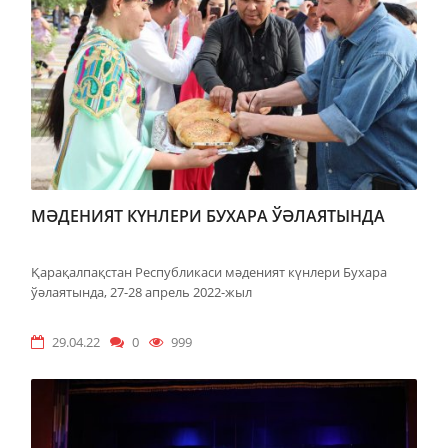
МӘДЕНИЯТ КҮНЛЕРИ БУХАРА ЎӘЛАЯТЫНДА
Қарақалпақстан Республикаси мәденият күнлери Бухара
ўәлаятында, 27-28 апрель 2022-жыл
29.04.22
0
999