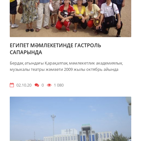
ЕГИПЕТ МӘМЛЕКЕТИНДЕ ГАСТРОЛЬ
САПАРЫНДА
Бердақ атындағы Қарақалпақ мәмлекетлик академиялық
музыкалы театры жәмәәти 2009 жылы октябрь айында
02.10.20
0
1 080