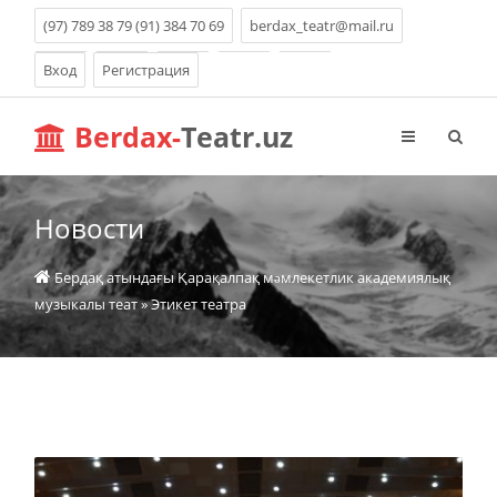
(97) 789 38 79 (91) 384 70 69
berdax_teatr@mail.ru
Вход
Регистрация
Berdax-
Teatr.uz
Новости
Бердақ атындағы Қарақалпақ мəмлекетлик академиялық
музыкалы теат
» Этикет театра