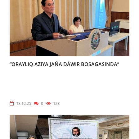
“ORAYLIQ AZIYA JAŃA DÁWIR BOSAǴASINDA”
13.12.25
0
128