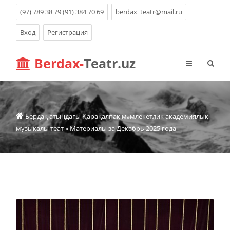
(97) 789 38 79 (91) 384 70 69
berdax_teatr@mail.ru
Вход
Регистрация
Berdax-
Teatr.uz
Бердақ атындағы Қарақалпақ мəмлекетлик академиялық
музыкалы теат
» Материалы за Декабрь 2025 года