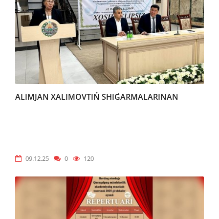
ALIMJAN XALIMOVTIŃ SHIǴARMALARINAN
09.12.25
0
120