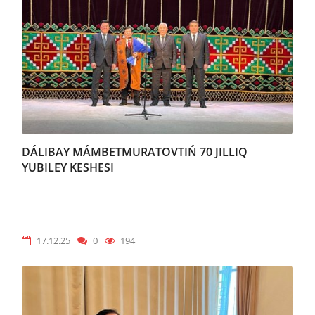
DÁLIBAY MÁMBETMURATOVTIŃ 70 JILLIQ
YUBILEY KESHESI
17.12.25
0
194