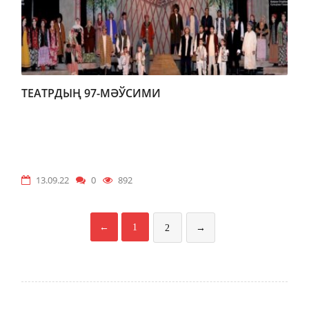
ТЕАТРДЫҢ 97-МӘЎСИМИ
13.09.22
0
892
←
1
2
→