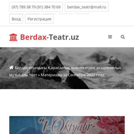
(97) 789 38 79 (91) 384 70 69
berdax_teatr@mail.ru
Вход
Регистрация
Berdax-
Teatr.uz
Бердақ атындағы Қарақалпақ мəмлекетлик академиялық
музыкалы теат
» Материалы за Сентябрь 2022 года