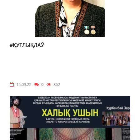
#ҚУТЛЫҚЛАӮ
15.09.22
0
862