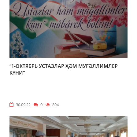
“1-ОКТЯБРЬ УСТАЗЛАР ҲӘМ МУҒӘЛЛИМЛЕР
КҮНИ”
30.09.22
0
894