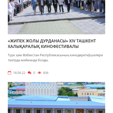
«ЖИПЕК ЖОЛЫ ДУРДАНАСЫ» XIV ТАШКЕНТ
ХАЛЫҚАРАЛЫҚ КИНОФЕСТИВАЛЫ
Түрк ҳәм Өзбекстан Республикасының кинодөретиӯшилери
театрда мийманда болды.
18.09.22
0
836