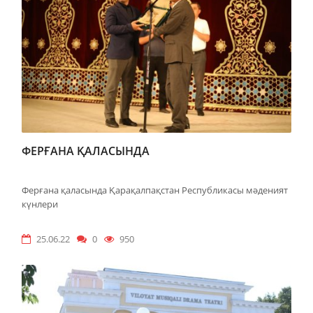
ФЕРҒАНА ҚАЛАСЫНДА
Ферғана қаласында Қарақалпақстан Республикасы мәденият
күнлери
25.06.22
0
950