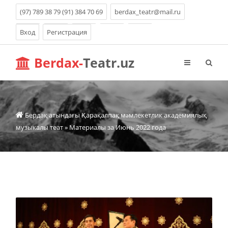
(97) 789 38 79 (91) 384 70 69
berdax_teatr@mail.ru
Вход
Регистрация
Berdax-
Teatr.uz
Бердақ атындағы Қарақалпақ мəмлекетлик академиялық
музыкалы теат
» Материалы за Июнь 2022 года