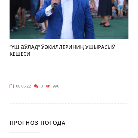
“ҮШ ӘӮЛАД” ӮӘКИЛЛЕРИНИҢ УШЫРАСЫӮ
КЕШЕСИ
08.06.22
0
996
ПРОГНОЗ ПОГОДА