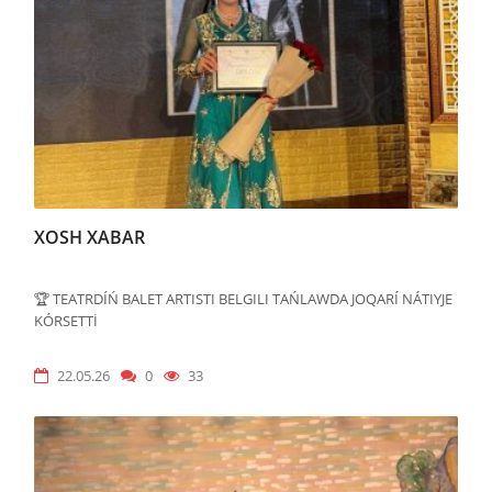
XOSH XABAR
🏆 TEATRDÍŃ BALET ARTISTI BELGILI TAŃLAWDA JOQARÍ NÁTIYJE
KÓRSETTİ
22.05.26
0
33