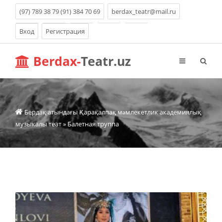
(97) 789 38 79 (91) 384 70 69
berdax_teatr@mail.ru
Вход
Регистрация
Berdax-
Teatr.uz
Бердақ атындағы Қарақалпақ мəмлекетлик академиялық
музыкалы теат
» Балетная труппа