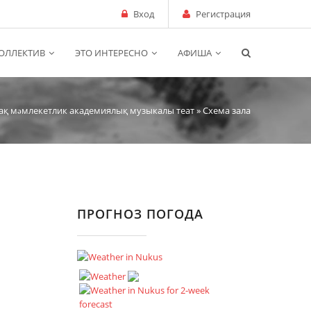
Вход
Регистрация
ОЛЛЕКТИВ
ЭТО ИНТЕРЕСНО
АФИША
ақ мəмлекетлик академиялық музыкалы теат
» Схема зала
ПРОГНОЗ ПОГОДА