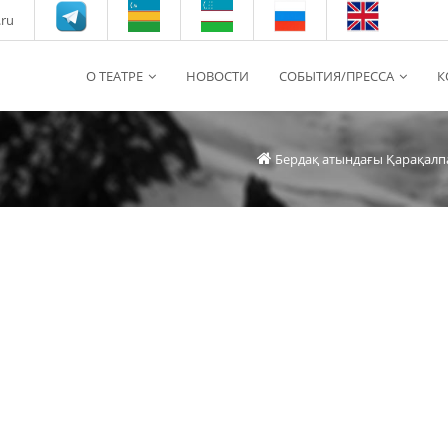
.ru
О ТЕАТРЕ
НОВОСТИ
СОБЫТИЯ/ПРЕССА
К
Бердақ атындағы Қарақалп