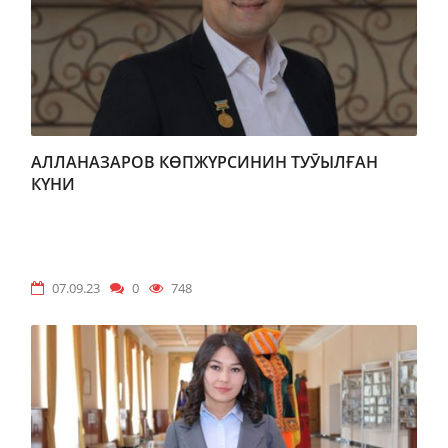
АЛЛАНАЗАРОВ КѲПЖҮРСИНИН ТУӮЫЛҒАН
КҮНИ
07.09.23
0
748