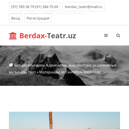
(97) 789 38 79 (91) 384 70 69
berdax_teatr@mail.ru
Вход
Регистрация
Berdax-
Teatr.uz
Бердақ атындағы Қарақалпақ мəмлекетлик академиялық
музыкалы теат
» Материалы за Сентябрь 2023 года