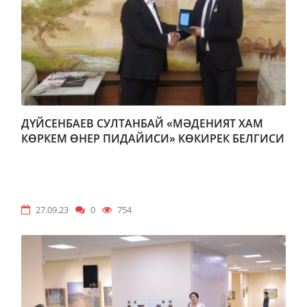
ДҮЙСЕНБАЕВ СУЛТАНБАЙ «МӘДЕНИЯТ ХАМ
КӨРКЕМ ӨНЕР ПИДАЙИСИ» КӨКИРЕК БЕЛГИСИ
МЕНЕН СЫЙЛЫҚЛАДЫ.
27.09.23
0
754