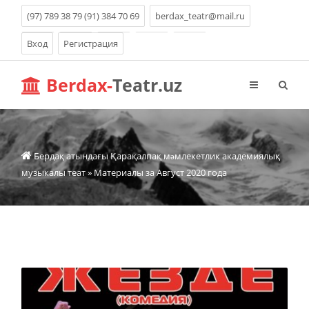
(97) 789 38 79 (91) 384 70 69
berdax_teatr@mail.ru
Вход
Регистрация
Berdax-
Teatr.uz
Бердақ атындағы Қарақалпақ мəмлекетлик академиялық
музыкалы теат
» Материалы за Август 2020 года