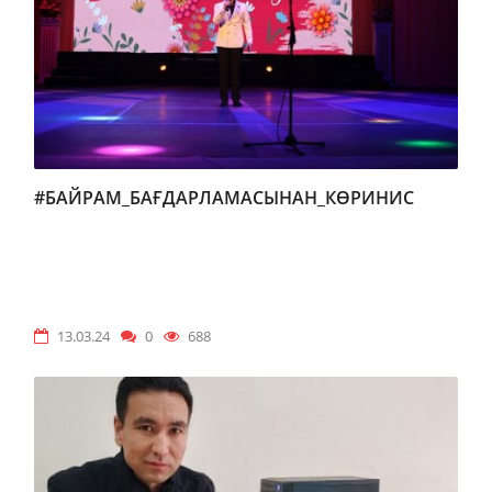
#БАЙРАМ_БАҒДАРЛАМАСЫНАН_КӨРИНИС
13.03.24
0
688