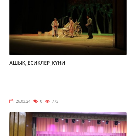
АШЫҚ_ЕСИКЛЕР_КҮНИ
26.03.24
0
773