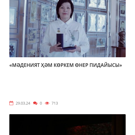
«МӘДЕНИЯТ ҲӘМ КӨРКЕМ ӨНЕР ПИДАЙЫСЫ»
29.03.24
0
713