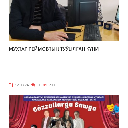
МУХТАР РЕЙМОВТЫҢ ТУӮЫЛҒАН КҮНИ
12.03.24
0
700