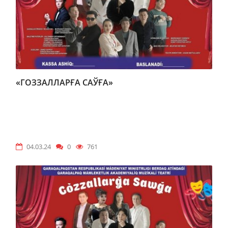
«ГОЗЗАЛЛАРҒА САЎҒА»
04.03.24
0
761