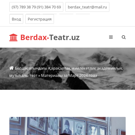
(97) 789 38 79 (91) 384 70 69
berdax_teatr@mail.ru
Вход
Регистрация
Berdax-
Teatr.uz
Бердақ атындағы Қарақалпақ мəмлекетлик академиялық
музыкалы теат
» Материалы за Март 2024 года