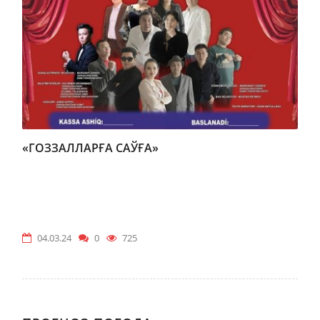
«ГОЗЗАЛЛАРҒА САЎҒА»
04.03.24
0
725