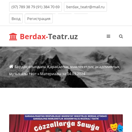
(97) 789 38 79 (91) 384 70 69
berdax_teatr@mail.ru
Вход
Регистрация
Berdax-
Teatr.uz
Бердақ атындағы Қарақалпақ мəмлекетлик академиялық
музыкалы теат
» Материалы за 04.03.2024