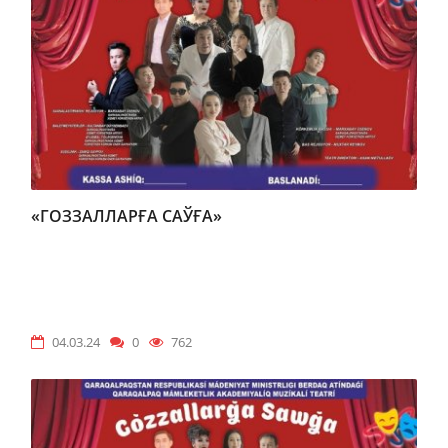
«ГОЗЗАЛЛАРҒА САЎҒА»
04.03.24
0
762