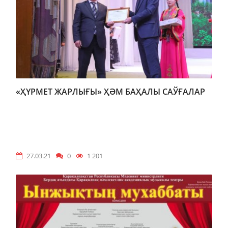
«ҲҮРМЕТ ЖАРЛЫҒЫ» ҲӘМ БАҲАЛЫ САЎҒАЛАР
27.03.21
0
1 201