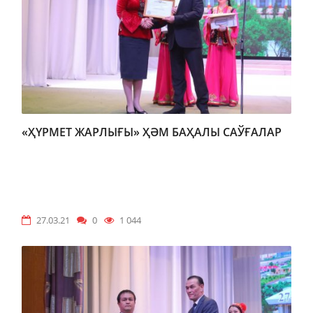
«ҲҮРМЕТ ЖАРЛЫҒЫ» ҲӘМ БАҲАЛЫ САЎҒАЛАР
27.03.21
0
1 044