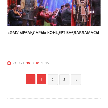
«ƏМУ ЫРҒАҚЛАРЫ» КОНЦЕРТ БАҒДАРЛАМАСЫ
23.03.21
0
1 015
←
1
2
3
→