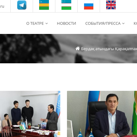
.ru
О ТЕАТРЕ
НОВОСТИ
СОБЫТИЯ/ПРЕССА
К
Бердақ атындағы Қарақалпа