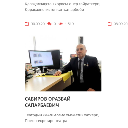
НУРАТД
Қарақалпақстан көркем-өнер ғайраткери,
Қорақалпоғистон санъат арбоби
30.09.20
0
1 519
08.09.20
САБИРОВ ОРАЗБАЙ
САПАРБАЕВИЧ
Театрдың «мəлимлеме хызмети» хаткери,
Пресс-секретарь театра