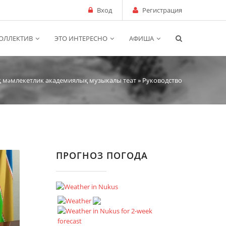
Вход
Регистрация
ОЛЛЕКТИВ
ЭТО ИНТЕРЕСНО
АФИША
қ мəмлекетлик академиялық музыкалы теат
» Руководство
ПРОГНОЗ ПОГОДА