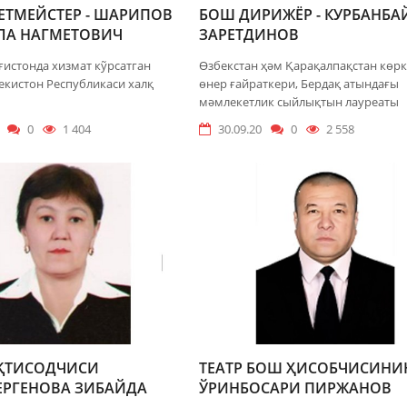
ЕТМЕЙСТЕР - ШАРИПОВ
БОШ ДИРИЖЁР - КУРБАНБА
ЛА НАГМЕТОВИЧ
ЗАРЕТДИНОВ
истонда хизмат кỹрсатган
Өзбекстан ҳәм Қарақалпақстан көр
бекистон Республикаси халқ
өнер ғайраткери, Бердақ атындағы
мәмлекетлик сыйлықтын лауреаты
0
1 404
30.09.20
0
2 558
ИҚТИСОДЧИСИ
ТЕАТР БОШ ҲИСОБЧИСИНИ
ЕРГЕНОВА ЗИБАЙДА
ЎРИНБОСАРИ ПИРЖАНОВ