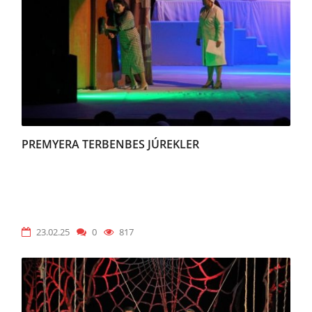
PREMYERA TERBENBES JÚREKLER
23.02.25
0
817