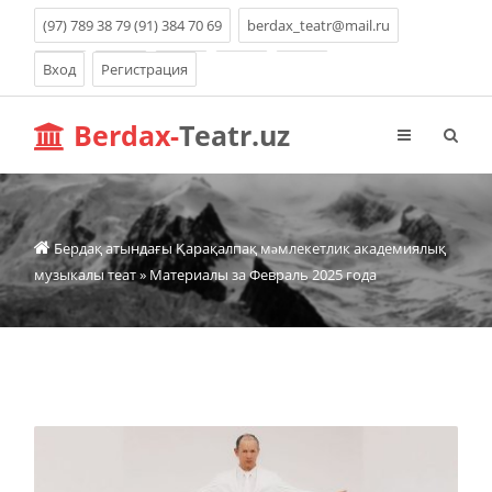
(97) 789 38 79 (91) 384 70 69
berdax_teatr@mail.ru
Вход
Регистрация
Berdax-
Teatr.uz
Бердақ атындағы Қарақалпақ мəмлекетлик академиялық
музыкалы теат
» Материалы за Февраль 2025 года