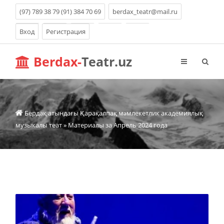
(97) 789 38 79 (91) 384 70 69
berdax_teatr@mail.ru
Вход
Регистрация
Berdax-
Teatr.uz
Бердақ атындағы Қарақалпақ мəмлекетлик академиялық
музыкалы теат
» Материалы за Апрель 2024 года