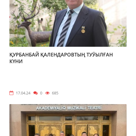
ҚУРБАНБАЙ ҚАЛЕНДАРОВТЫҢ ТУӮЫЛҒАН
КҮНИ
17.04.24
0
685