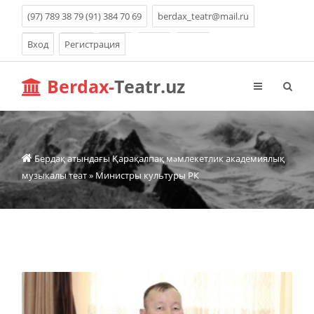
(97) 789 38 79 (91) 384 70 69
berdax_teatr@mail.ru
Вход
Регистрация
Berdax-
Teatr.uz
Бердақ атындағы Қарақалпақ мəмлекетлик академиялық
музыкалы теат
» Министры культуры РК