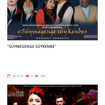
"SÚYMEGENGE SÚYKENBE"
29.10.25
0
149