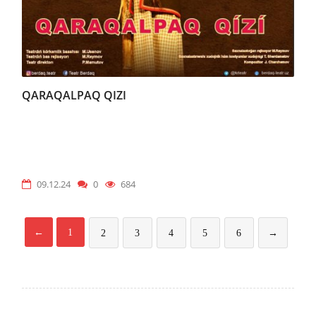
QARAQALPAQ QIZI
09.12.24
0
684
←
1
2
3
4
5
6
→