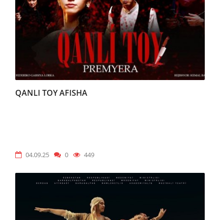
QANLI TOY AFISHA
04.09.25
0
449