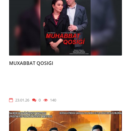
MUXABBAT QOSIǴI
23.01.26
0
140