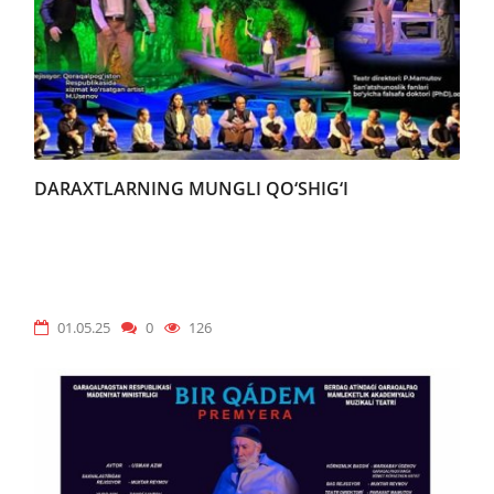
DARAXTLARNING MUNGLI QO‘SHIG‘I
01.05.25
0
126