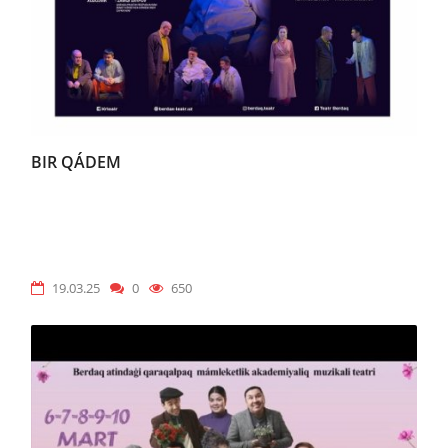
BIR QÁDEM
19.03.25
0
650