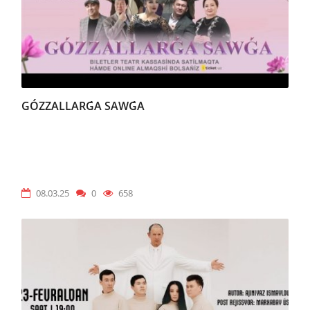
GÓZZALLARǴA SAWǴA
08.03.25
0
658