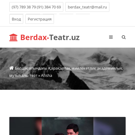
(97) 789 38 79 (91) 384 70 69
berdax_teatr@mail.ru
Вход
Регистрация
Berdax-
Teatr.uz
Бердақ атындағы Қарақалпақ мəмлекетлик академиялық
музыкалы теат
» Аfisha