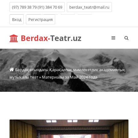
(97) 789 38 79 (91) 384 70 69
berdax_teatr@mail.ru
Вход
Регистрация
Berdax-
Teatr.uz
Бердақ атындағы Қарақалпақ мəмлекетлик академиялық
музыкалы теат
» Материалы за Май 2024 года