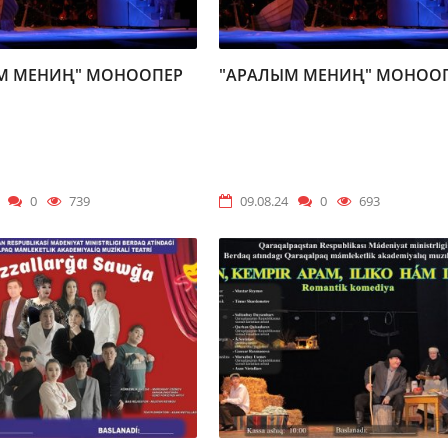
М МЕНИҢ" МОНООПЕР
"АРАЛЫМ МЕНИҢ" МОНОО
0
739
09.08.24
0
693