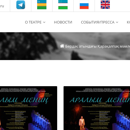
.ru
О ТЕАТРЕ
НОВОСТИ
СОБЫТИЯ/ПРЕССА
К
Бердақ атындағы Қарақалпақ мəмл