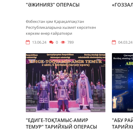
"ӘЖИНИЯЗ" ОПЕРАСЫ
«ГОЗЗАЛ
Ѳзбекстан ҳәм Қарақалпақстан
Республикаларына хызмет көрсеткен
кѳркем ѳнер ғайраткери
13.06.24
0
789
04.03.24
"ЕДИГЕ-ТОҚТАМЫС-АМИР
"АБУ РА
ТЕМУР" ТАРИЙХЫЙ ОПЕРАСЫ
ТАРИЙХ