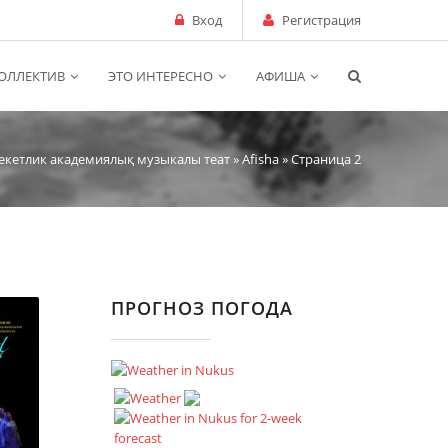
Вход
Регистрация
ОЛЛЕКТИВ
ЭТО ИНТЕРЕСНО
АФИША
екетлик академиялық музыкалы теат
»
Аfisha
» Страница 2
ПРОГНОЗ ПОГОДА