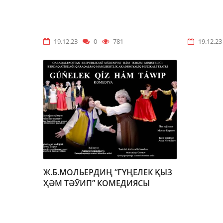
19.12.23
0
781
19.12.23
Ж.Б.МОЛЬЕРДИҢ “ГҮҢЕЛЕК ҚЫЗ
ҲӘМ ТӘӮИП” КОМЕДИЯСЫ