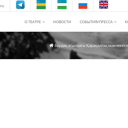
.ru
О ТЕАТРЕ
НОВОСТИ
СОБЫТИЯ/ПРЕССА
К
Бердақ атындағы Қарақалпақ мəмлекетл