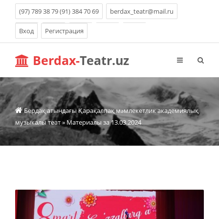
(97) 789 38 79 (91) 384 70 69
berdax_teatr@mail.ru
Вход
Регистрация
Berdax-
Teatr.uz
Бердақ атындағы Қарақалпақ мəмлекетлик академиялық
музыкалы теат
» Материалы за 13.03.2024