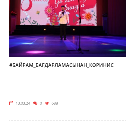
#БАЙРАМ_БАҒДАРЛАМАСЫНАН_КӨРИНИС
13.03.24
0
688