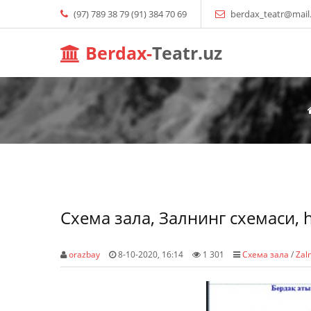
(97) 789 38 79 (91) 384 70 69
berdax_teatr@mail
Berdax-
Teatr.uz
Схема зала, Залнинг схемаси, h
orazbay
8-10-2020, 16:14
1 301
Схема зала
/
Zaln