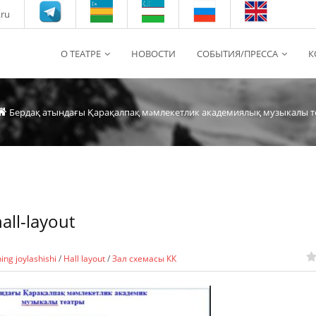
.ru
О ТЕАТРЕ
НОВОСТИ
СОБЫТИЯ/ПРЕССА
К
Бердақ атындағы Қарақалпақ мəмлекетлик академиялық музыкалы т
all-layout
ing joylashishi
/
Hall layout
/
Зал схемасы КК