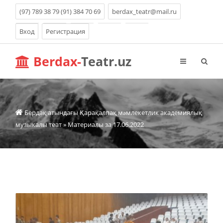
(97) 789 38 79 (91) 384 70 69
berdax_teatr@mail.ru
Вход
Регистрация
Berdax-
Teatr.uz
Бердақ атындағы Қарақалпақ мəмлекетлик академиялық
музыкалы теат
» Материалы за 17.06.2022