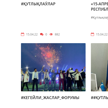
#ҚУТЛЫҚЛАӮЛАР
«15-АП
РЕСПУБ
ҲӘМ КӨ
#Қутлықла
ХЫЗМЕТ
15.04.22
0
882
15.04.22
#КЕГЕЙЛИ_ЖАСЛАР_ФОРУМЫ
##ҚУТЛ