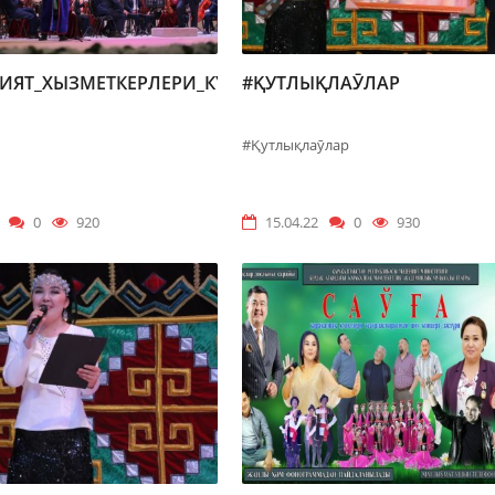
ИЯТ_ХЫЗМЕТКЕРЛЕРИ_КҮНИ
#ҚУТЛЫҚЛАӮЛАР
#Қутлықлаӯлар
0
920
15.04.22
0
930