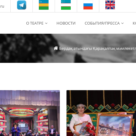
.ru
О ТЕАТРЕ
НОВОСТИ
СОБЫТИЯ/ПРЕССА
К
Бердақ атындағы Қарақалпақ мəмлекет