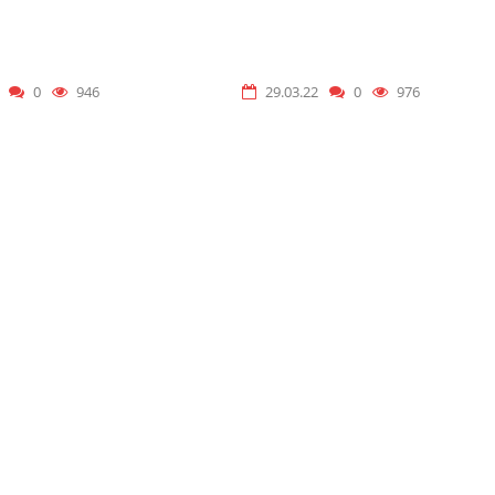
0
946
29.03.22
0
976