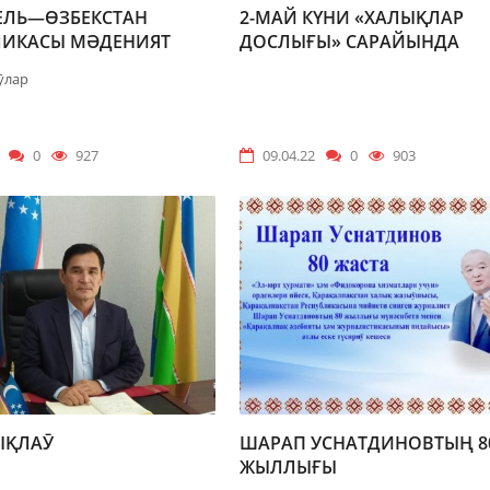
РЕЛЬ—ӨЗБЕКСТАН
2-МАЙ КҮНИ «ХАЛЫҚЛАР
ЛИКАСЫ МӘДЕНИЯТ
ДОСЛЫҒЫ» САРАЙЫНДА
РКЕМ-ӨНЕР
ӯлар
КЕРЛЕРИ КҮНИ»
0
927
09.04.22
0
903
ЫҚЛАӮ
ШАРАП УСНАТДИНОВТЫҢ 8
ЖЫЛЛЫҒЫ