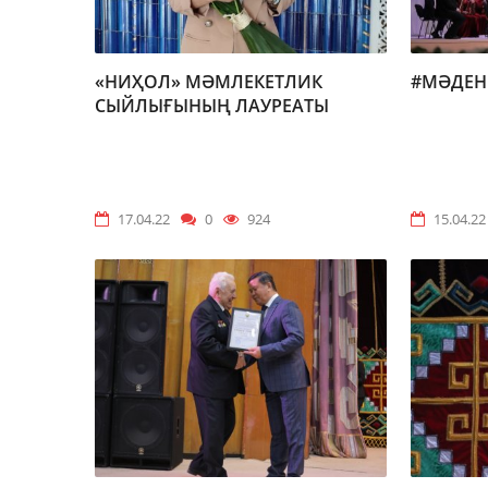
«НИҲОЛ» МӘМЛЕКЕТЛИК
#МӘДЕН
СЫЙЛЫҒЫНЫҢ ЛАУРЕАТЫ
17.04.22
0
924
15.04.22