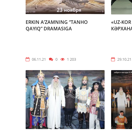
ERKIN A’ZAMNING “TANHO
«UZ-KOR
QAYIQ” DRAMASIGA
КӘРХАН
06.11.21
0
1 203
29.10.21