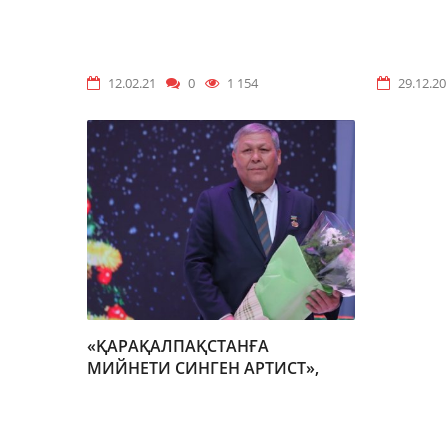
ҚАРАҚАЛПАҚСТАНДА
«ТРУДО
12.02.21
0
1 154
29.12.20
«ҚАРАҚАЛПАҚСТАНҒА
МИЙНЕТИ СИНГЕН АРТИСТ»,
«ЗАСЛУЖЕННЫЙ АРТИСТ
КАРАКАЛПАКСТАНА»