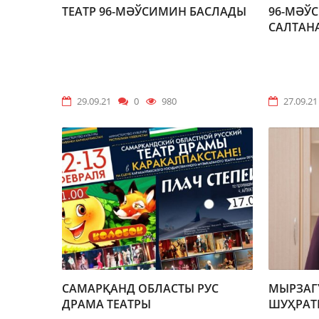
ТЕАТР 96-МӘЎСИМИН БАСЛАДЫ
96-МӘЎ
САЛТАН
29.09.21
0
980
27.09.21
САМАРҚАНД ОБЛАСТЫ РУС
МЫРЗАГ
ДРАМА ТЕАТРЫ
ШУҲРАТ