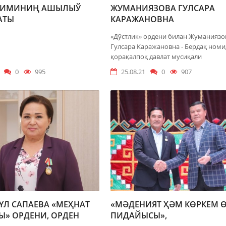
СИМИНИҢ АШЫЛЫЎ
ЖУМАНИЯЗОВА ГУЛСАРА
АТЫ
КАРАЖАНОВНА
«Дўстлик» ордени билан Жуманиязо
Гулсара Каражановна - Бердақ номи
қорақалпоқ давлат мусиқали
0
995
25.08.21
0
907
ҮЛ САПАЕВА «МЕҲНАТ
«МӘДЕНИЯТ ҲӘМ КӨРКЕМ 
Ы» ОРДЕНИ, ОРДЕН
ПИДАЙЫСЫ»,