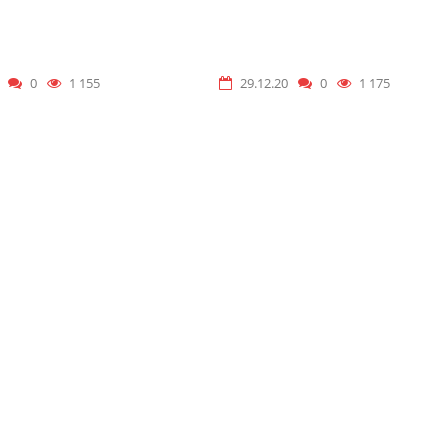
ВОЙ СЛАВЫ».
«САМООТВЕРЖЕННЫЙ
РАБОТНИК КУЛЬТУРЫ И
ИСКУССТВА»
0
1 155
29.12.20
0
1 175