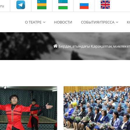
.ru
О ТЕАТРЕ
НОВОСТИ
СОБЫТИЯ/ПРЕССА
К
Бердақ атындағы Қарақалпақ мəмлеке