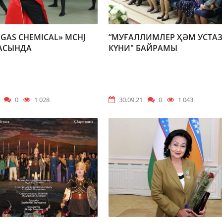
 GAS CHEMICAL» MCHJ
“МУҒАЛЛИМЛЕР ҲӘМ УСТА
АСЫНДА
КҮНИ" БАЙРАМЫ
0
1 028
30.09.21
0
1 043