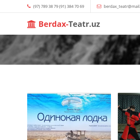
(97) 789 38 79 (91) 384 70 69
berdax_teatr@mail
Berdax-
Teatr.uz