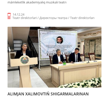
mámleketlik akademiyalıq muzıkalı teatrı
14.12.24
Teatr direktorlari / Директоры театра / Teatr direktorları
ALIMJAN XALIMOVTIŃ SHIǴARMALARINAN