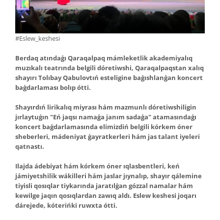
#Eslew_keshesi
Berdaq atındaǵı Qaraqalpaq mámleketlik akademiyalıq
muzıkalı teatrında belgili dóretiwshi, Qaraqalpaqstan xalıq
shayırı Tolıbay Qabulovtıń esteligine baǵıshlanǵan koncert
baǵdarlaması bolıp ótti.
Shayırdıń lirikalıq miyrası hám mazmunlı dóretiwshiligin
jırlaytuǵın "Eń jaqsı namaǵa janım sadaǵa" atamasındaǵı
koncert baǵdarlamasında elimizdiń belgili kórkem óner
sheberleri, mádeniyat ǵayratkerleri hám jas talant iyeleri
qatnastı.
Ilajda ádebiyat hám kórkem óner ıqlasbentleri, keń
jámiyetshilik wákilleri hám jaslar jıynalıp, shayır qálemine
tiyisli qosıqlar tiykarında jaratılǵan gózzal namalar hám
kewilge jaqın qosıqlardan zawıq aldı. Eslew keshesi joqarı
dárejede, kóterińki ruwxta ótti.