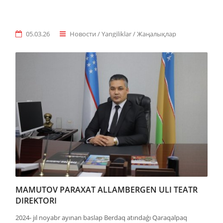
05.03.26
Новости / Yangiliklar / Жаңалықлар
MAMUTOV PARAXAT ALLAMBERGEN ULI TEATR
DIREKTORI
2024- jıl noyabr ayınan baslap Berdaq atındaǵı Qaraqalpaq