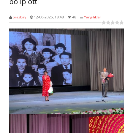
bolıp ótti
orazbay
12-06-2026, 18:48
48
Yangiliklar