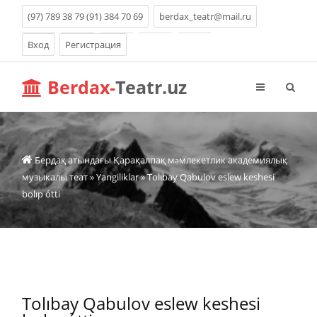
(97) 789 38 79 (91) 384 70 69
berdax_teatr@mail.ru
Вход
Регистрация
Berdax-
Teatr.uz
Бердақ атындағы Қарақалпақ мəмлекетлик академиялық
музыкалы теат
»
Yangiliklar
» Tolıbay Qabulov eslew keshesi
bolıp ótti
Tolıbay Qabulov eslew keshesi