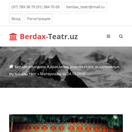
(97) 789 38 79 (91) 384 70 69
berdax_teatr@mail.ru
Вход
Регистрация
Berdax-
Teatr.uz
Бердақ атындағы Қарақалпақ мəмлекетлик академиялық
музыкалы теат
» Материалы за 24.12.2020