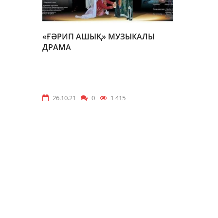
«ҒӘРИП АШЫҚ» МУЗЫКАЛЫ
ДРАМА
26.10.21
0
1 415