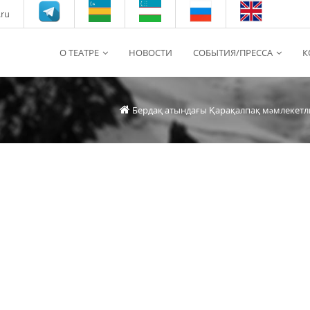
.ru
О ТЕАТРЕ
НОВОСТИ
СОБЫТИЯ/ПРЕССА
К
Бердақ атындағы Қарақалпақ мəмлекетл