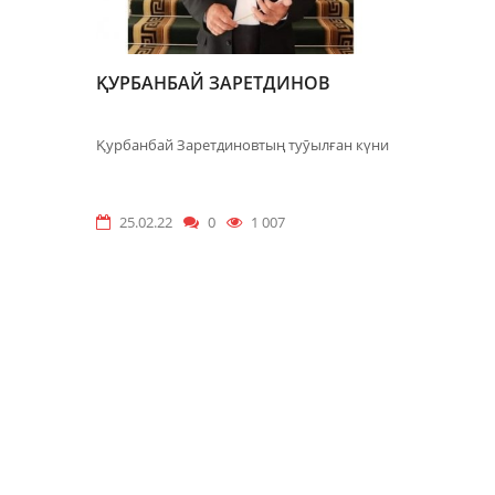
ҚУРБАНБАЙ ЗАРЕТДИНОВ
Қурбанбай Заретдиновтың туӯылған күни
25.02.22
0
1 007