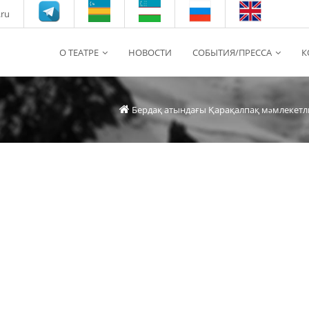
.ru
О ТЕАТРЕ
НОВОСТИ
СОБЫТИЯ/ПРЕССА
К
Бердақ атындағы Қарақалпақ мəмлекетл