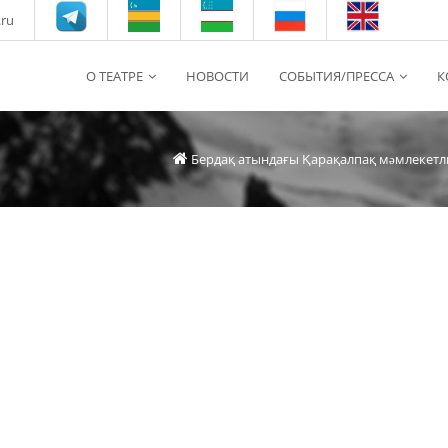
.ru
О ТЕАТРЕ
НОВОСТИ
СОБЫТИЯ/ПРЕССА
К
Бердақ атындағы Қарақалпақ мəмлекетл