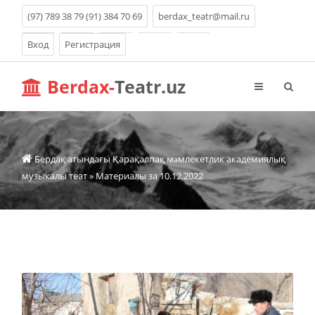
(97) 789 38 79 (91) 384 70 69
berdax_teatr@mail.ru
Вход
Регистрация
Berdax-
Teatr.uz
Бердақ атындағы Қарақалпақ мəмлекетлик академиялық
музыкалы теат
» Материалы за 10.12.2022