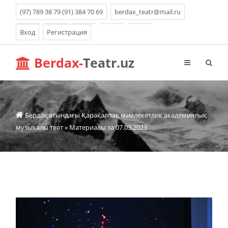
(97) 789 38 79 (91) 384 70 69
berdax_teatr@mail.ru
Вход
Регистрация
Berdax-
Teatr.uz
Бердақ атындағы Қарақалпақ мəмлекетлик академиялық
музыкалы теат
» Материалы за 07.03.2023