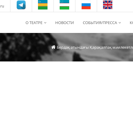
.ru
О ТЕАТРЕ
НОВОСТИ
СОБЫТИЯ/ПРЕССА
К
Бердақ атындағы Қарақалпақ мəмлекетл