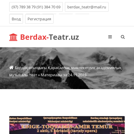
(97) 789 38 79 (91) 384 70 69
berdax_teatr@mail.ru
Вход
Регистрация
Berdax-
Teatr.uz
Бердақ атындағы Қарақалпақ мəмлекетлик академиялық
музыкалы теат
» Материалы за 24.11.2023