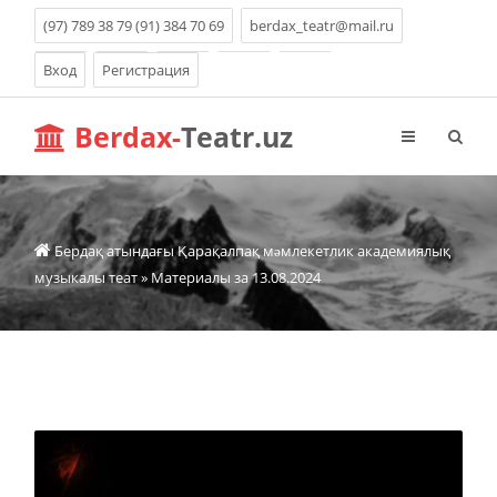
(97) 789 38 79 (91) 384 70 69
berdax_teatr@mail.ru
Вход
Регистрация
Berdax-
Teatr.uz
Бердақ атындағы Қарақалпақ мəмлекетлик академиялық
музыкалы теат
» Материалы за 13.08.2024