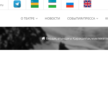
.ru
О ТЕАТРЕ
НОВОСТИ
СОБЫТИЯ/ПРЕССА
К
Бердақ атындағы Қарақалпақ мəмлекетл