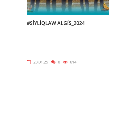
#SÍYLÍQLAW ALǴÍS_2024
23.01.25
0
614