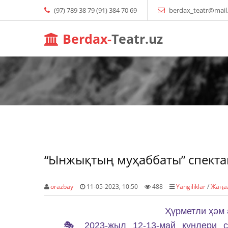
(97) 789 38 79 (91) 384 70 69
berdax_teatr@mail
Berdax-
Teatr.uz
“Ынжықтың муҳаббаты” спекта
orazbay
11-05-2023, 10:50
488
Yangiliklar
/
Жаңа
Ҳүрметли ҳəм
🎭
2023-жыл 12-13-май күнлери с