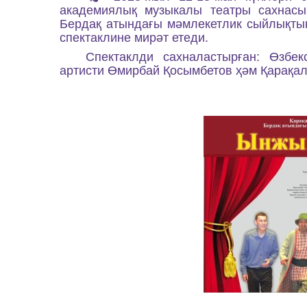
академиялық музыкалы театры сахнас
Бердақ атындағы мәмлекетлик сыйлықты
спектаклине мирәт етеди.
Спектаклди сахналастырған: Өзбек
артисти Өмирбай Қосымбетов ҳәм Қарақал