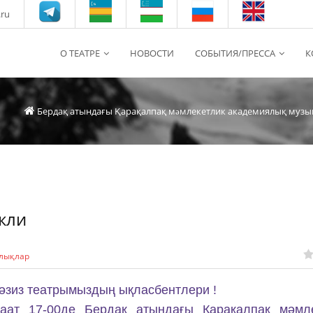
.ru
О ТЕАТРЕ
НОВОСТИ
СОБЫТИЯ/ПРЕССА
К
Бердақ атындағы Қарақалпақ мəмлекетлик академиялық музы
кли
лықлар
 əзиз театрымыздың ықласбентлери !
аат 17-00де Бердақ атындағы Қарақалпақ мәмле