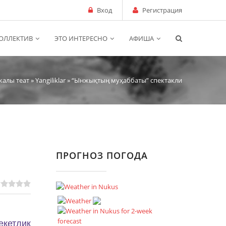
Вход
Регистрация
ОЛЛЕКТИВ
ЭТО ИНТЕРЕСНО
АФИША
калы теат
»
Yangiliklar
» “Ынжықтың муҳаббаты” спектакли
ПРОГНОЗ ПОГОДА
кетлик