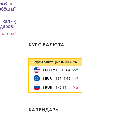
азыўшы,
аббаты”
н халық
ндаров.
teatr.uz/
КУРС ВАЛЮТА
КАЛЕНДАРЬ