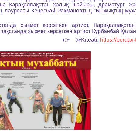
ына
Қарақалпақстан халық шайыры, драматург, ж
ң лауреаты
Кеңесбай Рахмановтың “Ынжықтың муҳ
станда хызмет көрсеткен артист, Қарақалпақста
пақстанда хызмет көрсеткен артист Қурбанбай Қала
👉
@Krteatr,
https://berdax-