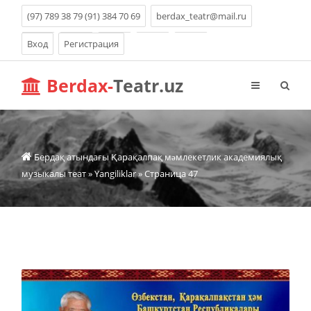
(97) 789 38 79 (91) 384 70 69
berdax_teatr@mail.ru
Вход
Регистрация
Berdax-
Teatr.uz
Бердақ атындағы Қарақалпақ мəмлекетлик академиялық
музыкалы теат
»
Yangiliklar
» Страница 47