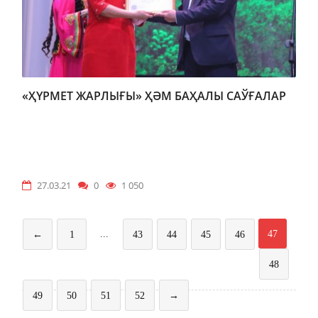
«ҲҮРМЕТ ЖАРЛЫҒЫ» ҲӘМ БАҲАЛЫ САЎҒАЛАР
27.03.21
0
1 050
...
47
←
1
43
44
45
46
48
49
50
51
52
→