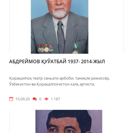
АБДРЕЙМОВ ҚУЎАТБАЙ 1937- 2014-ЖЫЛ
Қорақалпоқ театр саньати арбоби, таниқли режиссёр,
Ўзбекистон ва Қорақалпоғистон халқ артисти,
15.09.20
0
1 187