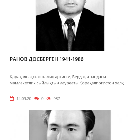
РАНОВ ДОСБЕРГЕН 1941-1986
Қарақалпақстан халық артисти, Бердақ атындагы
мәмлекетлик сыйлықтың лауреаты Қорақалпоғистон халқ
14.09.20
0
987