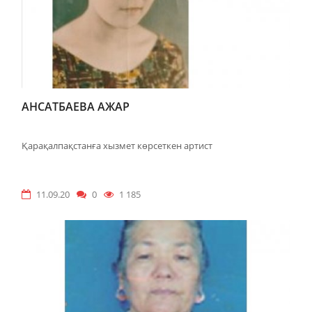
АНСАТБАЕВА АЖАР
Қарақалпақстанға хызмет көрсеткен артист
11.09.20
0
1 185