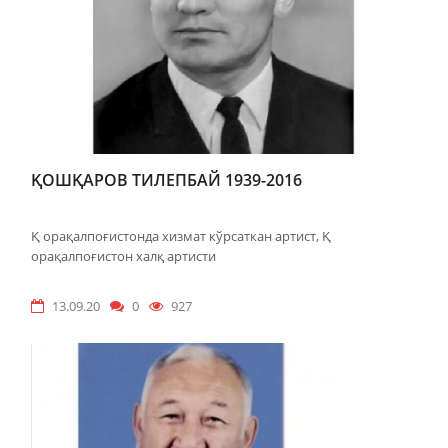
ҚОШҚАРОВ ТИЛЕПБАЙ 1939-2016
Қ орақалпоғистонда хизмат кўрсаткан артист, Қ
орақалпоғистон халқ артисти
13.09.20
0
927