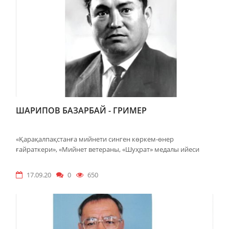
ШАРИПОВ БАЗАРБАЙ - ГРИМЕР
«Қарақалпақстанға мийнети синген көркем-өнер
ғайраткери», «Мийнет ветераны, «Шуҳрат» медалы ийеси
17.09.20
0
650