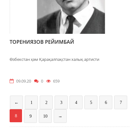
ТОРЕНИЯЗОВ РЕЙИМБАЙ
Өзбекстан ҳәм Қарақалпақстан халық артисти
09.09.20
0
659
←
1
2
3
4
5
6
7
8
9
10
→