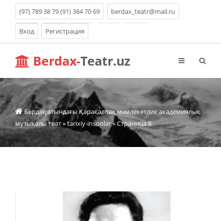
(97) 789 38 79 (91) 384 70 69
berdax_teatr@mail.ru
Вход
Регистрация
Berdax-
Teatr.uz
Бердақ атындағы Қарақалпақ мəмлекетлик академиялық
музыкалы теат
»
tarixiy-insonlar
» Страница 8