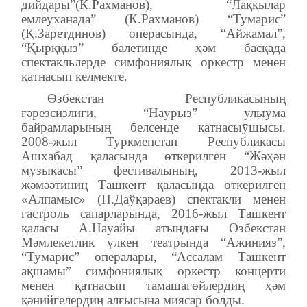
дийдары”(К.Рахманов), “Лаққылар
емлеӯханада” (К.Рахманов) “Тумариc”
(Қ.Заретдинов) операсында, “Айжамал”,
“Қырққыз” балетинде ҳәм басқада
спектакльлерде симфониялық оркестр менен
қатнасып келмекте.
Өзбекстан Республикасының
ғәрезсизлиги, “Наӯрыз” улыӯма
байрамларының белсенде қатнасыӯшысы.
2008-жыл Туркменстан Республикасы
Ашхабад қаласында өткерилген “Жәҳән
музыкасы” фестивалының, 2013-жыл
жәмәәтиниң Ташкент қаласында өткерилген
«Алпамыс» (Н.Даўқараев) спектакли менен
гастроль сапарларында, 2016-жыл Ташкент
қаласы А.Наӯайы атындағы Өзбекстан
Мәмлекетлик үлкен театрында “Ажинияз”,
“Тумарис” опералары, “Ассалам Ташкент
ақшамы” симфониялық оркестр концерти
менен қатнасып тамашагөйлердиң ҳәм
қәнийгелердиң алғысына миясар болды.