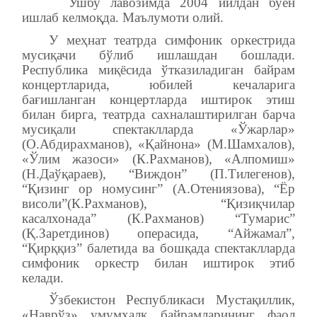
Ушбу лавозимда 2004 йилдан буён
ишлаб келмоқда. Маълумоти олий.
У меҳнат театрда симфоник оркестрида
мусиқачи бўлиб ишлашдан бошлади.
Республика миқёсида ўтказиладиган байрам
концертларида, юбилей кечаларига
бағишланган концертларда иштирок этиш
билан бирга, театрда сахналаштирилган барча
мусиқали спектаклларда «Ўжарлар»
(О.Абдирахманов), «Қайнона» (М.Шамхалов),
«Ўлим жазоси» (К.Рахманов), «Алпомиш»
(Н.Даўқараев), “Виждон” (П.Тилегенов),
“Қизинг ор номусинг” (А.Отениязова), “Ёр
висоли”(К.Рахманов), “Қизиқчилар
касалхонада” (К.Рахманов) “Тумариc”
(Қ.Заретдинов) операсида, “Айжамал”,
“Қирққиз” балетида ва бошқада спектаклларда
симфоник оркестр билан иштирок этиб
келади.
Ўзбекистон Республикаси Мустақиллик,
«Наврўз» умумхалқ байрамларининг фаол