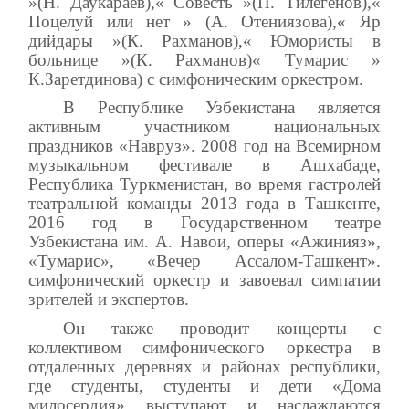
»(Н. Даукараев),« Совесть »(П. Тилегенов),«
Поцелуй или нет » (А. Отениязова),« Яр
дийдары »(К. Рахманов),« Юмористы в
больнице »(К. Рахманов)« Тумарис »
К.Заретдинова) с симфоническим оркестром.
В Республике Узбекистана является
активным участником национальных
праздников «Навруз». 2008 год на Всемирном
музыкальном фестивале в Ашхабаде,
Республика Туркменистан, во время гастролей
театральной команды 2013 года в Ташкенте,
2016 год в Государственном театре
Узбекистана им. А. Навои, оперы «Ажинияз»,
«Тумарис», «Вечер Ассалом-Ташкент».
симфонический оркестр и завоевал симпатии
зрителей и экспертов.
Он также проводит концерты с
коллективом симфонического оркестра в
отдаленных деревнях и районах республики,
где студенты, студенты и дети «Дома
милосердия» выступают и наслаждаются