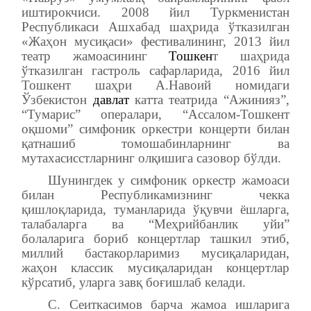
иштирокчиси. 2008 йил Туркменистан
Республикаси Ашхабад шаҳрида ўтказилган
«Жаҳон мусиқаси» фестивалининг, 2013 йил
театр жамоасининг
Тошкен
т шаҳрида
ўтказилган гастроль сафарларида, 2016 йил
Тошкент шаҳри А.Навоий номидаги
Ўзбекистон
давлат
катта театрида “Ажинияз”,
“Тумарис” опералари, “Ассалом-Тошкент
оқшоми” симфоник оркестри концерти билан
қатнашиб томошабинларнинг ва
мутахасисстларнинг олқишига сазовор бўлди.
Шунингдек у симфоник оркестр жамоаси
билан Республикамизнинг чекка
қишлоқларида, туманларида ўқувчи ёшларга,
талабаларга ва “Меҳрийбанлик уйи”
болаларига бориб концертлар ташкил этиб,
миллий бастакорларимиз мусиқаларидан,
жаҳон классик мусиқаларидан концертлар
кўрсатиб, уларга завқ боғишлаб келади.
С. Сеиткасимов барча жамоа ишларига