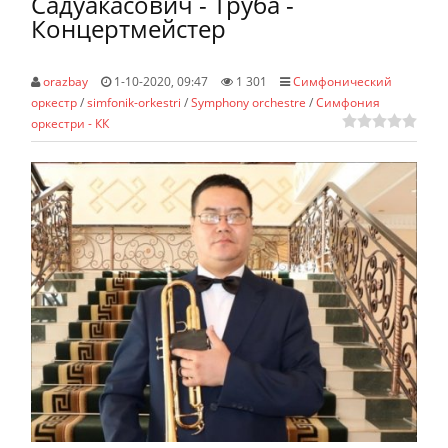
Садуакасович - Труба -
Концертмейстер
orazbay
1-10-2020, 09:47
1 301
Симфонический
оркестр
/
simfonik-orkestri
/
Symphony orchestre
/
Симфония
оркестри - КК