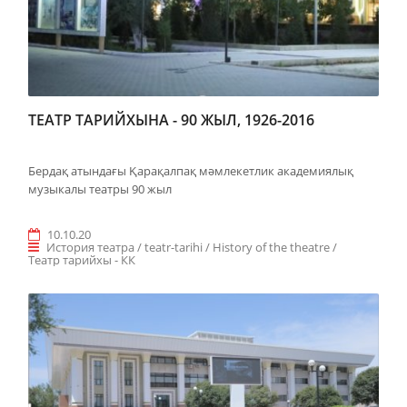
ТЕАТР ТАРИЙХЫНА - 90 ЖЫЛ, 1926-2016
Бердақ атындағы Қарақалпақ мәмлекетлик академиялық
музыкалы театры 90 жыл
10.10.20
История театра / teatr-tarihi / History of the theatre /
Teaтр тарийхы - КК