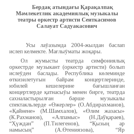
Бердақ атындағы Қарақалпақ
Мәмлекетлик академиялық музыкалы
театры оркестр артисти Сеиткасимов
Салауат Садуакасович
Усы лаӯазымда 2004-жылдан баслап
ислеп келмекте. Мағлыӯматы жоқары.
Ол жумысты театрда симфониялық
оркестрде музыкант (оркестр артисти) болып
ислеӯден баслады. Республика көлеминде
өткизилетуғын байрам концертлеринде,
юбилей кешелерине бағышланған
концертлерде қатнасыӯы менен бирге, театрда
сахналастырылған бәрше музыкалы
спектакльлерде
«Өжерлер» (О.Абдирахманов),
«Қайнене» (М.Шамхалов), «Өлим жазасы»
(К.Рахманов), «Алпамыс» (Н.Даўқараев),
“Ҳүждан” (П.Тилегенов), “Қызың ар
намысың” (А.Өтениязова), “Яр