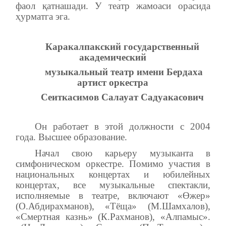
фаол қатнашади. У театр жамоаси орасида
ҳурматга эга.
Каракалпакский государственный
академический
музыкальный театр имени Бердаха
артист оркестра
Сеиткасимов Салауат Садуакасович
Он работает в этой должности с 2004
года. Высшее образование.
Начал свою карьеру музыканта в
симфоническом оркестре. Помимо участия в
национальных концертах и юбилейных
концертах, все музыкальные спектакли,
исполняемые в театре, включают «Өжер»
(О.Абдирахманов), «Тёща» (М.Шамхалов),
«Смертная казнь» (К.Рахманов), «Алпамыс».