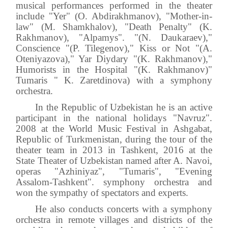
musical performances performed in the theater
include "Yer" (O. Abdirakhmanov), "Mother-in-
law" (M. Shamkhalov), "Death Penalty" (K.
Rakhmanov), "Alpamys". "(N. Daukaraev),"
Conscience "(P. Tilegenov)," Kiss or Not "(A.
Oteniyazova)," Yar Diydary "(K. Rakhmanov),"
Humorists in the Hospital "(K. Rakhmanov)"
Tumaris " K. Zaretdinova) with a symphony
orchestra.
In the Republic of Uzbekistan he is an active
participant in the national holidays "Navruz".
2008 at the World Music Festival in Ashgabat,
Republic of Turkmenistan, during the tour of the
theater team in 2013 in Tashkent, 2016 at the
State Theater of Uzbekistan named after A. Navoi,
operas "Azhiniyaz", "Tumaris", "Evening
Assalom-Tashkent". symphony orchestra and
won the sympathy of spectators and experts.
He also conducts concerts with a symphony
orchestra in remote villages and districts of the