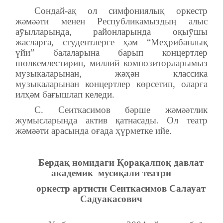
Сондай-ақ ол симфониялық оркестр
жәмәәти менен Республикамыздың алыс
аӯылларында, районларында оқыӯшы
жасларға, студентлерге ҳәм “Меҳрибанлық
үйи” балаларына барып концертлер
шөлкемлестирип, миллий композиторларымыз
музыкаларынан, жәҳән классика
музыкаларынан концертлер көрсетип, оларға
илҳәм бағышлап келеди.
С. Сеиткасимов бәрше жәмәәтлик
жумысларында актив қатнасады. Ол театр
жәмәәти арасында оғада ҳүрметке ийе.
Бердақ номидаги Қорақалпоқ давлат
академик мусиқали театри
оркестр артисти Сеиткасимов Салауат
Садуакасович