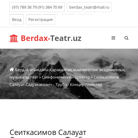
(97) 789 38 79 (91) 384 70 69
berdax_teatr@mail.ru
Вход
Регистрация
Berdax-
Teatr.uz
Бердақ атындағы Қарақалпақ мəмлекетлик академиялық
музыкалы теат
»
Симфонический оркестр
» Сеиткасимов
Салауат Садуакасович - Труба - Концертмейстер
Сеиткасимов Салауат