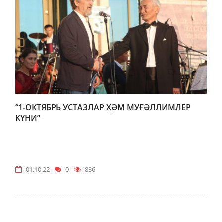
“1-ОКТЯБРЬ УСТАЗЛАР ҲӘМ МУҒӘЛЛИМЛЕР
КҮНИ”
01.10.22
0
836