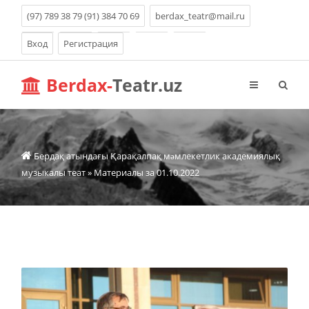
(97) 789 38 79 (91) 384 70 69
berdax_teatr@mail.ru
Вход
Регистрация
Berdax-
Teatr.uz
Бердақ атындағы Қарақалпақ мəмлекетлик академиялық
музыкалы теат
» Материалы за 01.10.2022