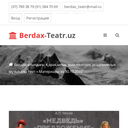
(97) 789 38 79 (91) 384 70 69
berdax_teatr@mail.ru
Вход
Регистрация
Berdax-
Teatr.uz
Бердақ атындағы Қарақалпақ мəмлекетлик академиялық
музыкалы теат
» Материалы за 30.10.2022