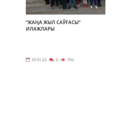
“ЖАҢА ЖЫЛ САЎҒАСЫ”
ИЛАЖЛАРЫ
07.01.23
0
793