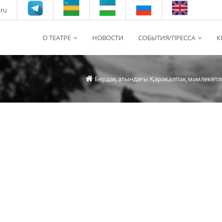
.ru
О ТЕАТРЕ
НОВОСТИ
СОБЫТИЯ/ПРЕССА
К
Бердақ атындағы Қарақалпақ мəмлекетл