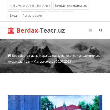
(97) 789 38 79 (91) 384 70 69
berdax_teatr@mail.ru
Вход
Регистрация
Berdax-
Teatr.uz
Бердақ атындағы Қарақалпақ мəмлекетлик академиялық
музыкалы теат
» Материалы за 09.01.2023