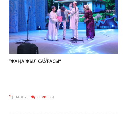
“ЖАҢА ЖЫЛ САЎҒАСЫ”
09.01.23
0
861