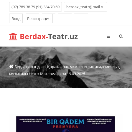
(97) 789 38 79 (91) 384 70 69
berdax_teatr@mail.ru
Вход
Регистрация
Berdax-
Teatr.uz
Бердақ атындағы Қарақалпақ мəмлекетлик академиялық
музыкалы теат
» Материалы за 19.03.2025