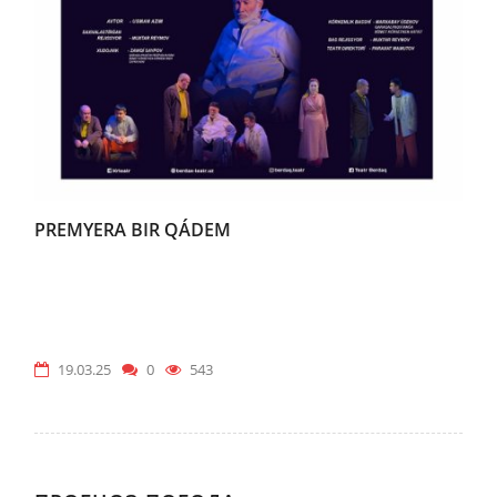
PREMYERA BIR QÁDEM
19.03.25
0
543