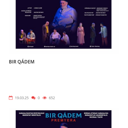
BIR QÁDEM
19.03.25
0
652