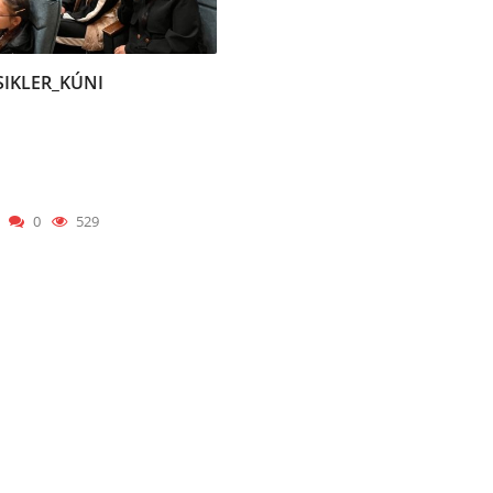
SIKLER_KÚNI
0
529