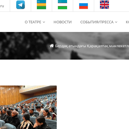
.ru
О ТЕАТРЕ
НОВОСТИ
СОБЫТИЯ/ПРЕССА
К
Бердақ атындағы Қарақалпақ мəмлекетл