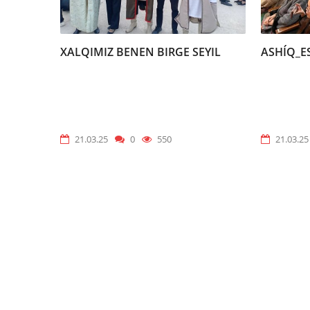
XALQIMIZ BENEN BIRGE SEYIL
ASHÍQ_E
21.03.25
0
550
21.03.25