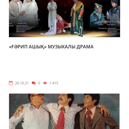
«ҒӘРИП АШЫҚ» МУЗЫКАЛЫ ДРАМА
26.10.21
0
1 415