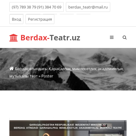
(97) 789 38 79 (91) 384 70 69
berdax_teatr@mail.ru
Вход
Регистрация
Berdax-
Teatr.uz
Бердақ атындағы Қарақалпақ мəмлекетлик академиялық
музыкалы теат
» Poster