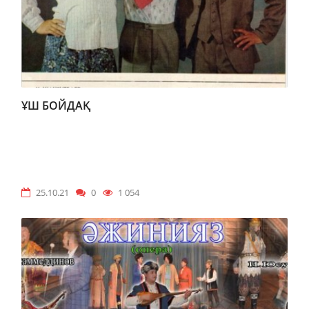
ҰШ БОЙДАҚ
25.10.21
0
1 054