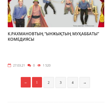
К.РАХМАНОВТЫҢ “ЫНЖЫҚТЫҢ МУҲАББАТЫ”
КОМЕДИЯСЫ
27.03.21
0
1 520
←
1
2
3
4
→