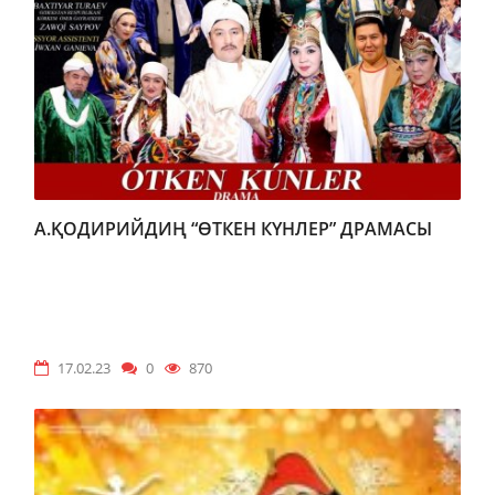
А.ҚОДИРИЙДИҢ “ӨТКЕН КҮНЛЕР” ДРАМАСЫ
17.02.23
0
870