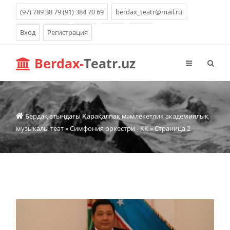
(97) 789 38 79 (91) 384 70 69
berdax_teatr@mail.ru
Вход
Регистрация
Berdax-
Teatr.uz
Бердақ атындағы Қарақалпақ мəмлекетлик академиялық
музыкалы теат
»
Симфония оркестри - КК
» Страница 2