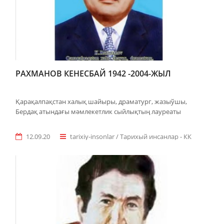
РАХМАНОВ КЕНЕСБАЙ 1942 -2004-ЖЫЛ
Қарақалпақстан халық шайыры, драматург, жазыўшы,
Бердақ атындағы мәмлекетлик сыйлықтың лауреаты
12.09.20
tarixiy-insonlar / Taрихый инсанлар - КК