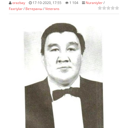
orazbay
17-10-2020, 17:55
1 104
Nuraniyler
/
Faxriylar
/
Ветераны
/
Veterans