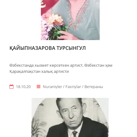
ҚАЙЫПНАЗАРОВА ТУРСЫНГУЛ
Өзбекстанда хызмет көрсеткен артист, Өзбекстан ҳәм
Қарақалпақстан халық артисти
18.10.20
Nuraniyler / Faxriylar / Ветераны