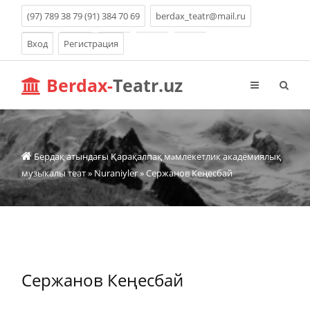
(97) 789 38 79 (91) 384 70 69
berdax_teatr@mail.ru
Вход
Регистрация
Berdax-
Teatr.uz
Бердақ атындағы Қарақалпақ мəмлекетлик академиялық
музыкалы теат
»
Nuraniyler
» Сержанов Кеңесбай
Сержанов Кеңесбай